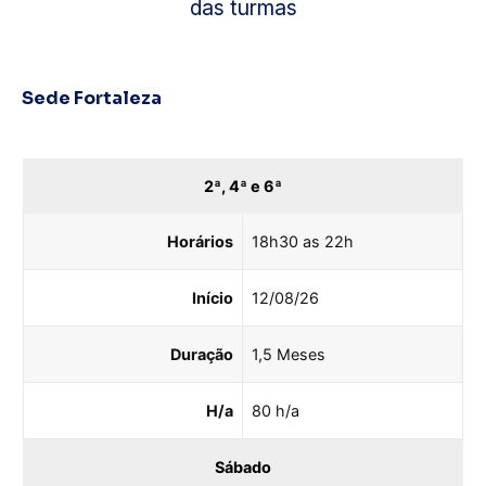
das turmas
Sede Fortaleza
2ª, 4ª e 6ª
Horários
18h30 as 22h
Início
12/08/26
Duração
1,5 Meses
H/a
80 h/a
Sábado