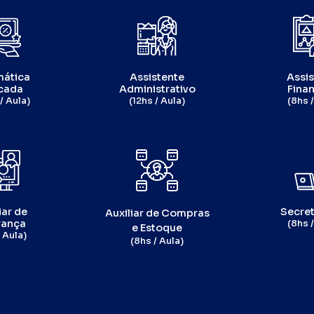
mática
Assistente
Assis
cada
Administrativo
Finan
/ Aula)
(12hs / Aula)
(8hs /
iar de
Secret
Auxiliar de Compras
ança
(8hs /
e Estoque
 Aula)
(8hs / Aula)