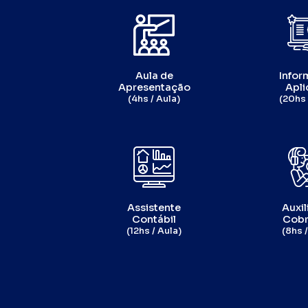
Aula de
Infor
Apresentação
Apli
(4hs / Aula)
(20hs 
Assistente
Auxil
Contábil
Cobr
(12hs / Aula)
(8hs /