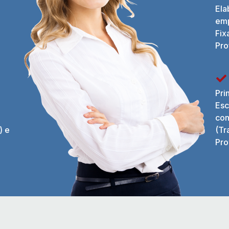
Ela
emp
Fix
Pro
Pri
Esc
con
) e
(Tr
Pro